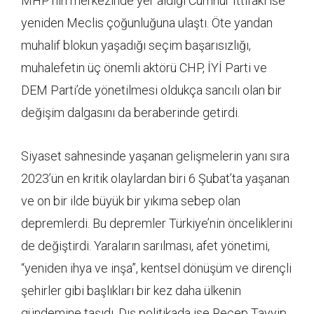
MHP’nin merkezinde yer aldığı Cumhur İttifakı ise
yeniden Meclis çoğunluğuna ulaştı. Öte yandan
muhalif blokun yaşadığı seçim başarısızlığı,
muhalefetin üç önemli aktörü CHP, İYİ Parti ve
DEM Parti’de yönetilmesi oldukça sancılı olan bir
değişim dalgasını da beraberinde getirdi.
Siyaset sahnesinde yaşanan gelişmelerin yanı sıra
2023’ün en kritik olaylardan biri 6 Şubat’ta yaşanan
ve on bir ilde büyük bir yıkıma sebep olan
depremlerdi. Bu depremler Türkiye’nin önceliklerini
de değiştirdi. Yaraların sarılması, afet yönetimi,
“yeniden ihya ve inşa”, kentsel dönüşüm ve dirençli
şehirler gibi başlıkları bir kez daha ülkenin
gündemine taşıdı. Dış politikada ise Recep Tayyip