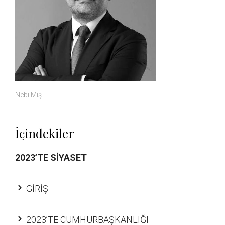
Nebi Miş
İçindekiler
2023’TE SİYASET
GİRİŞ
2023’TE CUMHURBAŞKANLIĞI