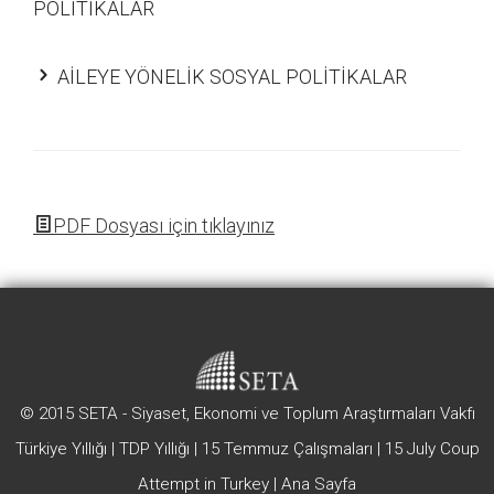
POLİTİKALAR
AİLEYE YÖNELİK SOSYAL POLİTİKALAR
PDF Dosyası için tıklayınız
© 2015 SETA - Siyaset, Ekonomi ve Toplum Araştırmaları Vakfı
Türkiye Yıllığı
|
TDP Yıllığı
|
15 Temmuz Çalışmaları
|
15 July Coup
Attempt in Turkey
|
Ana Sayfa