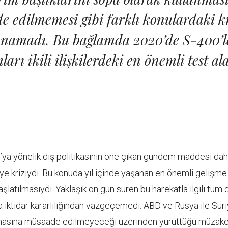
de edilmemesi gibi farklı konulardaki k
anamadı. Bu bağlamda 2020’de S-400’ler
arı ikili ilişkilerdeki en önemli test al
’ya yönelik dış politikasının öne çıkan gündem maddesi dah
iye kriziydi. Bu konuda yıl içinde yaşanan en önemli gelişme
aşlatılmasıydı. Yaklaşık on gün süren bu harekatla ilgili tüm 
 iktidar kararlılığından vazgeçemedi. ABD ve Rusya ile Suri
lmasına müsaade edilmeyeceği üzerinden yürüttüğü müzaker