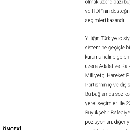
olmak üzere bazı büyü
ve HDP’nin desteği i
seçimleri kazandı.
Yıllığın Türkiye iç 
sistemine geçişle bi
kurumu haline gele
üzere Adalet ve Kalk
Milliyetçi Hareket Pa
Partisi’nin iç ve dış
Bu bağlamda söz konu
yerel seçimleri ile 2
Büyükşehir Belediye
pozisyonları, diğer
ÖNCEKI