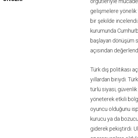
örgütleriyle mücadel
gelişmelere yönelik 
bir şekilde incelend
kurumunda Cumhurbaş
başlayan dönüşüm sü
açısından değerlendir
Türk dış politikası 
yıllardan biriydi. Tür
türlü siyasi, güven
yöneterek etkili böl
oyuncu olduğunu ispat
kurucu ya da bozucu 
giderek pekiştirdi. U