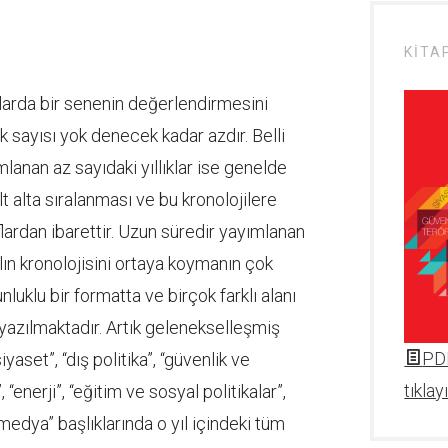
KITA
anlarda bir senenin değerlendirmesini
k sayısı yok denecek kadar azdır. Belli
lanan az sayıdaki yıllıklar ise genelde
alt alta sıralanması ve bu kronolojilere
ardan ibarettir. Uzun süredir yayımlanan
yılın kronolojisini ortaya koymanın çok
luklu bir formatta ve birçok farklı alanı
yazılmaktadır. Artık gelenekselleşmiş
PDF
siyaset”, “dış politika”, “güvenlik ve
tıklay
“enerji”, “eğitim ve sosyal politikalar”,
medya” başlıklarında o yıl içindeki tüm