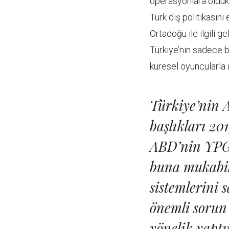
operasyonlara oldukç
Türk dış politikasını
Ortadoğu ile ilgili g
Türkiye’nin sadece b
küresel oyuncularla il
Türkiye’nin A
başlıkları 201
ABD’nin YPG/
buna mukabil
sistemlerini 
önemli sorun
yönelik yaptı