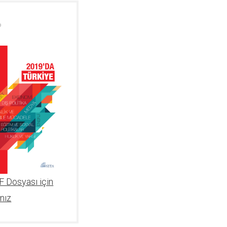
P
 Dosyası için
ınız