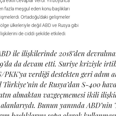
a etkili cevaplar verdi. Yıl boyunca
 en fazla meşgul eden konu başlıkları
elişmelerdi. Ortadoğu’daki gelişmeler
ölge ülkeleriyle değil ABD ve Rusya gibi
işkilerini de ciddi şekilde etkiledi.
BD ile ilişkilerinde 2018’den devralına
9’da da devam etti. Suriye kriziyle irti
PKK’ya verdiği destekten geri adım 
 Türkiye’nin de Rusya’dan S-400 hav
satın almaktan vazgeçmemesi ikili ilişki
 alanlarıydı. Bunun yanında ABD’nin 
rım başlıklarını sopa olarak kullanma