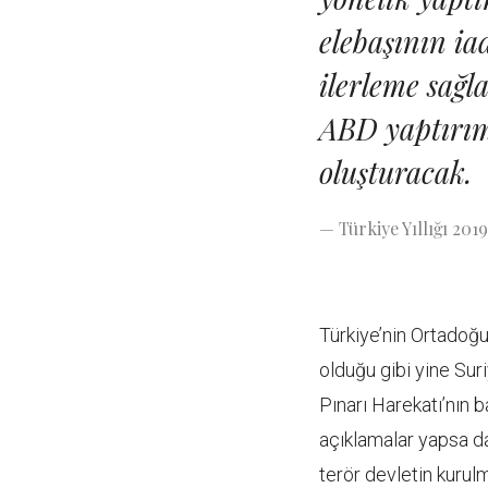
elebaşının ia
ilerleme sağl
ABD yaptırıml
oluşturacak.
— Türkiye Yıllığı 2019
Türkiye’nin Ortadoğu
olduğu gibi yine Sur
Pınarı Harekatı’nın b
açıklamalar yapsa da
terör devletin kuru