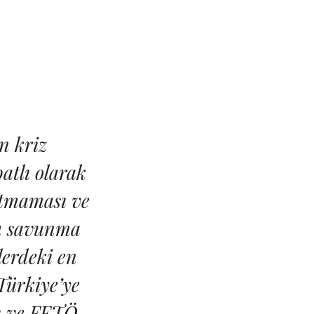
n kriz
batlı olarak
atmaması ve
a savunma
lerdeki en
Türkiye’ye
sı ve FETÖ