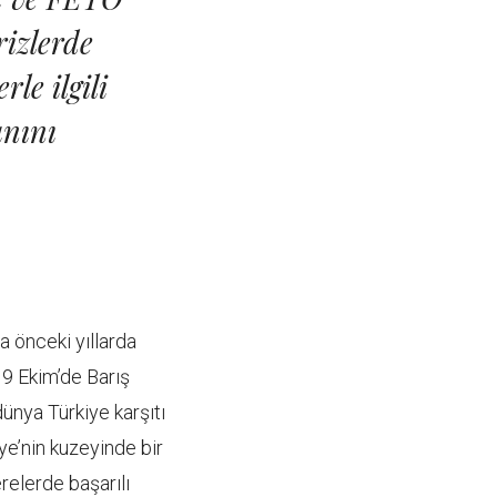
rizlerde
le ilgili
anını
a önceki yıllarda
 9 Ekim’de Barış
dünya Türkiye karşıtı
ye’nin kuzeyinde bir
elerde başarılı