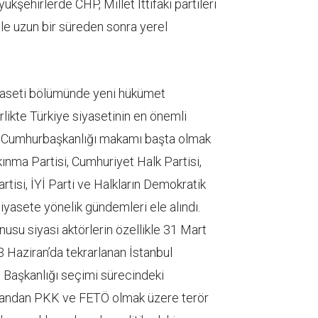
kşehirlerde CHP, Millet İttifakı partileri
le uzun bir süreden sonra yerel
siyaseti bölümünde yeni hükümet
rlikte Türkiye siyasetinin en önemli
n Cumhurbaşkanlığı makamı başta olmak
ınma Partisi, Cumhuriyet Halk Partisi,
rtisi, İYİ Parti ve Halkların Demokratik
 siyasete yönelik gündemleri ele alındı.
su siyasi aktörlerin özellikle 31 Mart
3 Haziran’da tekrarlanan İstanbul
 Başkanlığı seçimi sürecindeki
 yandan PKK ve FETÖ olmak üzere terör